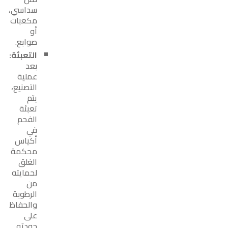
سداسي،
مكعبات
أو
صوابع.
التعبئة:
بعد
عملية
التصنيع،
يتم
تعبئة
الفحم
في
أكياس
محكمة
الغلق
لحمايته
من
الرطوبة
والحفاظ
على
جودته.