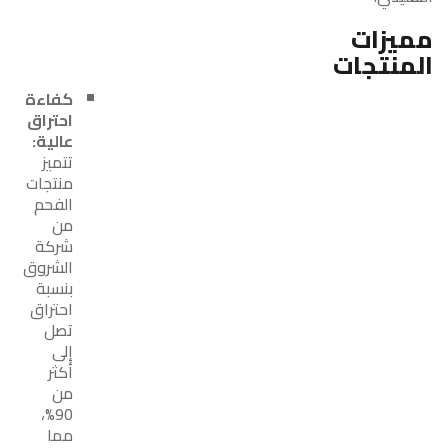
مميزات
المنتجات
كفاءة
احتراق
عالية:
تتميز
منتجات
الفحم
من
شركة
الشروق
بنسبة
احتراق
تصل
إلى
أكثر
من
90%،
مما