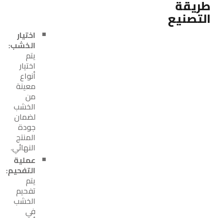
طريقة
التصنيع
اختيار
الخشب:
يتم
اختيار
أنواع
معينة
من
الخشب
لضمان
جودة
المنتج
النهائي.
عملية
التفحيم:
يتم
تفحيم
الخشب
في