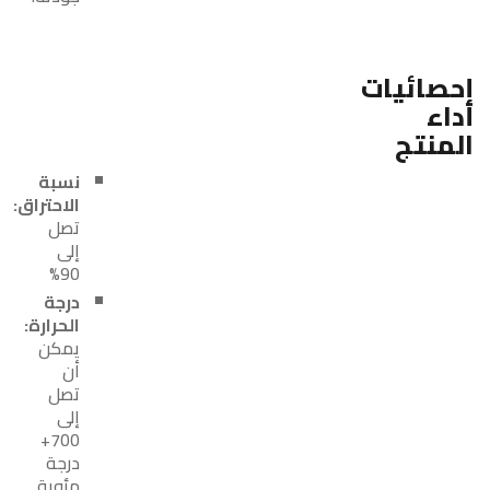
إحصائيات
أداء
المنتج
نسبة
الاحتراق:
تصل
إلى
90%
درجة
الحرارة:
يمكن
أن
تصل
إلى
700+
درجة
مئوية