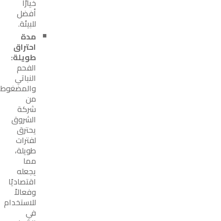
خيارًا
أفضل
للبيئة.
مدة
احتراق
طويلة:
الفحم
النباتي
والمضغوط
من
شركة
الشروق
يحترق
لفترات
طويلة،
مما
يجعله
اقتصاديًا
وفعالاً
للاستخدام
في