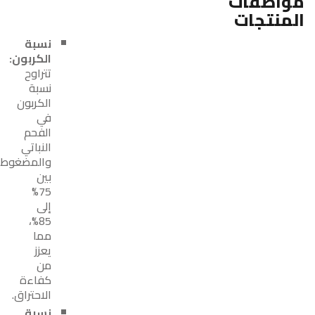
مواصفات
المنتجات
نسبة
الكربون:
تتراوح
نسبة
الكربون
في
الفحم
النباتي
والمضغوط
بين
75%
إلى
85%،
مما
يعزز
من
كفاءة
الاحتراق.
نسبة