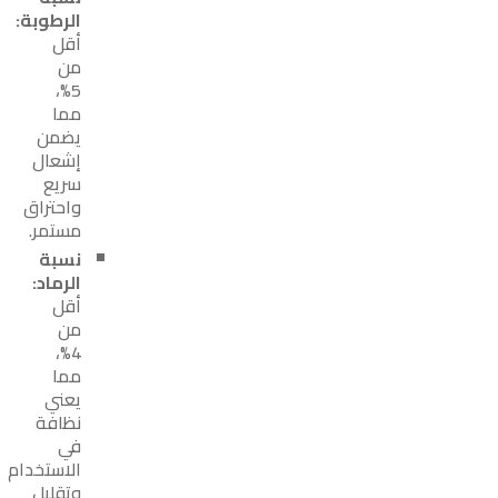
الرطوبة:
أقل
من
5%،
مما
يضمن
إشعال
سريع
واحتراق
مستمر.
نسبة
الرماد:
أقل
من
4%،
مما
يعني
نظافة
في
الاستخدام
وتقليل